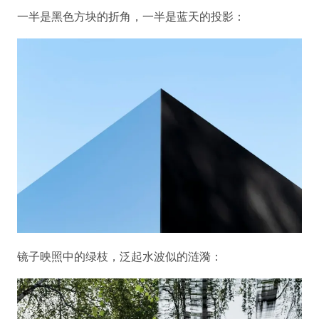
一半是黑色方块的折角，一半是蓝天的投影：
镜子映照中的绿枝，泛起水波似的涟漪：