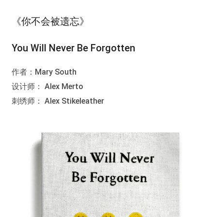
《你不会被遗忘》
You Will Never Be Forgotten
作者：Mary South
设计师： Alex Merto
刺绣师： Alex Stikeleather