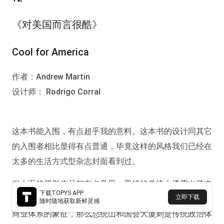
《对美国而言很酷》
Cool for America
作者：Andrew Martin
设计师： Rodrigo Corral
这本书能入围，有点超乎我的意料。这本书的设计同其它
的入围者相比显得有点普通，毕竟这样的风格我们已经在
太多的生活方式型杂志封面看到过。
但上面的摄影作品却有点意思，恶搞的总统山透露出了本
下载TOPYS APP
立即下载
书调皮的内容。如果说自由女神像和帝国大厦是美国传统
随时随地获取新鲜灵感
商业体系的象征，那么总统山和国会大厦则是传统政治体