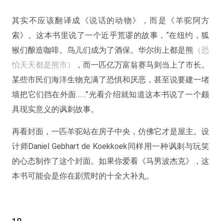
其实不应该翻译成《说话的动物》，而是《羊驼阿方
索》。这本书里说了一个近乎荒谬的故事，“在纽约，狐
猴们酿造咖啡。鸟儿们成为了酒保。华尔街上都是熊
（恐
怕天天都是熊市）
，而一匹亿万富翁赛马则当上了市长。
某些市民们海洋生物充满了恐惧和厌恶，甚至说要建一堵
墙把它们挡在外面……”光看介绍就知道这本书说了一个颇
具现实意义的讽刺故事。
再看封面，一匹羊驼站在房子中央，仿佛它才是屋主。设
计师Daniel Gebhart de Koekkoek同样用一种讽刺与玩笑
的心态制作了这个封面。如果你爱看《马男波杰克》，这
本书可能会是你在剧荒时的十全大补丸。