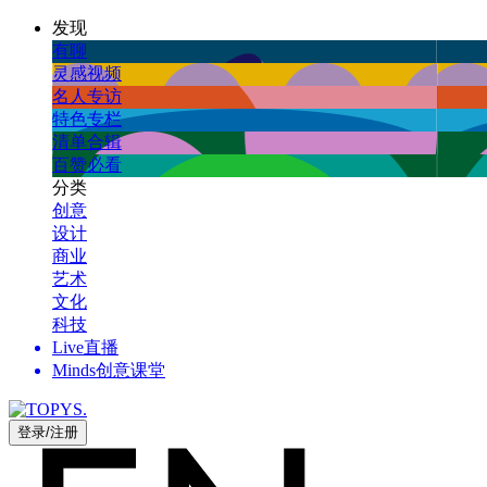
发现
有聊
灵感视频
名人专访
特色专栏
清单合辑
百赞必看
分类
创意
设计
商业
艺术
文化
科技
Live直播
Minds创意课堂
登录/注册