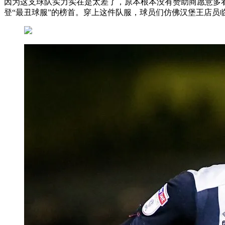
因为这支球队实力实在是太差了，原本根本没有赞助商愿意多
登“最丑球服”的榜首。穿上这件队服，球员们仿佛汉堡王店员