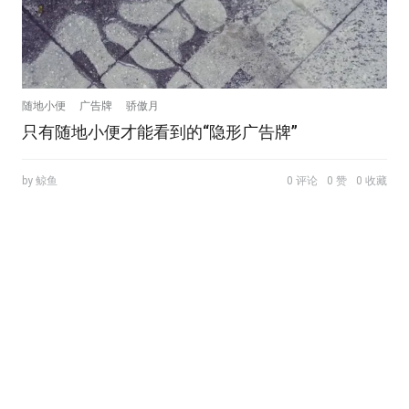
随地小便
广告牌
骄傲月
只有随地小便才能看到的“隐形广告牌”
by 鲸鱼
0 评论
0 赞
0 收藏