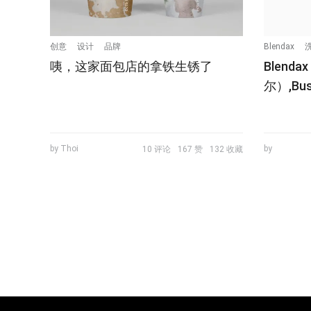
创意
设计
品牌
Blendax
咦，这家面包店的拿铁生锈了
Blend
尔）,B
by Thoi
by
10 评论
167 赞
132 收藏