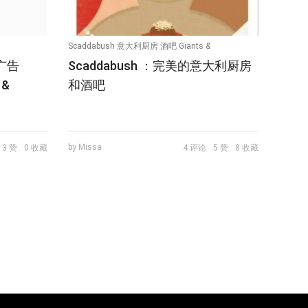
Scaddabush 意大利厨房 酒吧 Giants &
新广告
Scaddabush ：完美的意大利厨房
Gentlemen
 &
和酒吧
Toronto
Canada 灵魂 健康 时尚 情感
by Missa
3 赞
0 收藏
4 评论
5 赞
8 收藏