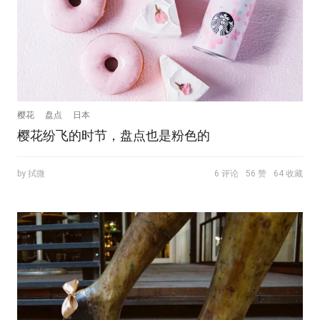
樱花
盘点
日本
樱花纷飞的时节，盘点也是粉色的
by 拭微
6 评论
56 赞
64 收藏