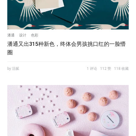
潘通
设计
色彩
潘通又出315种新色，终体会男孩挑口红的一脸懵
圈
by 活腻
1 评论
112 赞
118 收藏