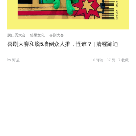
脱口秀大会
笑果文化
喜剧大赛
喜剧大赛和脱5墙倒众人推，怪谁？ | 清醒蹦迪
by 阿诚。
10 评论
37 赞
7 收藏