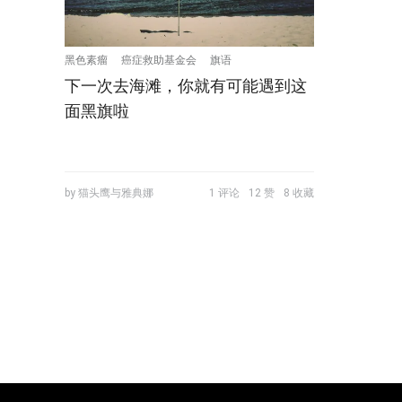
黑色素瘤
癌症救助基金会
旗语
下一次去海滩，你就有可能遇到这
面黑旗啦
by 猫头鹰与雅典娜
1 评论
12 赞
8 收藏