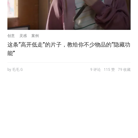
创意
灵感
案例
这条“高开低走”的片子，教给你不少物品的“隐藏功
能”
by 毛毛.G
9 评论
115 赞
79 收藏