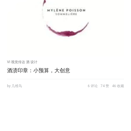
VI 视觉传达 酒 设计
酒渍印章：小预算，大创意
by 几维鸟
6 评论
74 赞
46 收藏