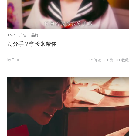
TVC
广告
品牌
闹分手？学长来帮你
by Thoi
12 评论
61 赞
31 收藏