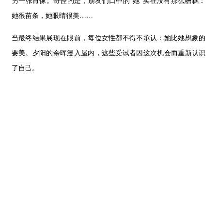
另一张肖像。奇怪的是，朋友们口中的“她”实在没有那么糟糕：
她很苗条，她眼睛很美……
当最终结果展现在眼前，每位女性都不得不承认：她比她想象的
要美。夕阳的余晖漫入屋内，这些受试者因这次机会而重新认识
了自己。