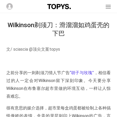
Wilkinson剃须刀：滑溜溜如鸡蛋壳的
下巴
文/ sciascia @顶尖文案topys
之前分享的一则剃须刀情人节广告
“胡子与玫瑰”
，相信看
过的人一定会对Wilkinson留下深刻印象。今天要分享
Wilkinson在布鲁塞尔超市里做的环境互动，一样让人惊
喜难忘。
很有意思的媒介选择，超市里每盒鸡蛋都被绘制上各种搞
怪傲娇的表情，盒盖的里层则印上Wilkinson的广告，言