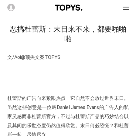
恶搞杜蕾斯：末日来不来，都要啪啪
啪
文/Aoi@顶尖文案TOPYS
杜蕾斯的广告向来紧跟热点，它自然不会放过世界末日。
虽然这些创意是一位叫Daniel James Evans的广告人的私
家灵感而非杜蕾斯官方，不过与杜蕾斯产品的巧妙结合以
及其间的乐世态度仍然值得欣赏。末日何必恐慌？和杜蕾
斯一起，尽情尽兴。