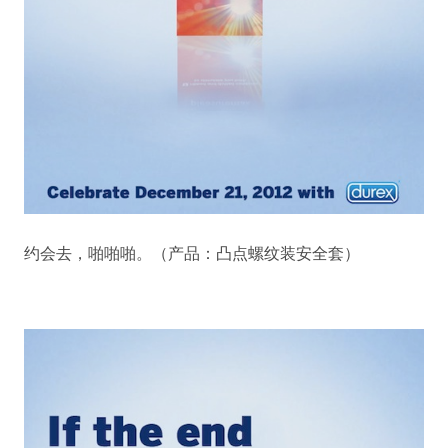
约会去，啪啪啪。（产品：凸点螺纹装安全套）