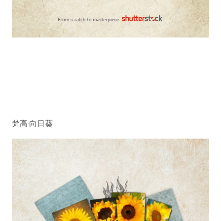
梵高·向日葵