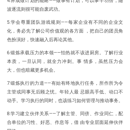
4.养成做计划的能耐——做事有计划，可以事半功倍，随
波逐流则很可能自废武功。
5.学会尊重团队游戏规则——每家企业有不同的企业文
化，务必先了解公司价值观的各方面 ，把自己的团员角
色扮演好，快速融入后再论其他。
6.锻炼承载压力的本领——怕热就不该进厨房。了解行业
本质，一旦认同，就全力冲刺。事 情多，虽然压力会
大，但也暗藏更多机会。
7.锻炼执行的力道——有始有终地执行任务，所作所为令
主管或同事无后顾之忧。年轻人最 忌眼高手低、动口不
动手。学习执行的同时，也该练习如何管理与推动事务。
8.学习建立伙伴关系——了解主管、同侪、作业同仁，配
合单位的习性、好恶、作息等，借 由专业层面延伸伙伴