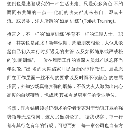
想倒也是逃避现实的一种生活出走。只是众多角色 不约
而同有共通的一点——他们的功夫都其来有自，即或主
流、或另类，洋人所谓的“如厕 训练” (Toilet Training)。
换言之，不一样的“如厕训练”孕育不一样的江湖人士。 职
场，其实也是如此！新年假期，周遭朋友相聚，大伙儿谈
起自己初入本行时所遇见的主管 以及如影随形或严或松
的“如厕训练”。一位在舞团工作的资深人员就难以忘怀当
年以“凶 ”出 名的大舞蹈家耳提面命的谆谆教诲。启蒙恩
师在工作层面一丝不苟的要求以及时而不假颜色 的怒骂
指责，外加沙场真枪实弹的磨炼，不仅为友人激励出内心
高度的自我鞭策，也成就 其如今足堪重任的专业地位。
当然，现今钻研领导统御术的学者专家对于动辄开骂的强
势领导无法苟同，这又另当别论了。 据我观察，每一行
都有其行之有年的行规，可想而知，每一家公司也自有方