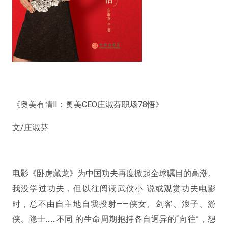
《奥美有情Ⅱ：奥美CEO庄淑芬职场78悟》
文/庄淑芬
电影《卧虎藏龙》为中国功夫再度掀起全球瞩目的高潮。
我没学过功夫，但以往阅读武侠小 说或观赏功夫电影
时，总不由自主地自我投射——侠女、剑客、浪子、游
侠、隐士……不同 的生命周期抱持各自迥异的“向往”，想