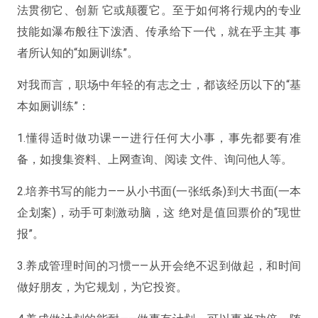
法贯彻它、创新 它或颠覆它。至于如何将行规内的专业
技能如瀑布般往下泼洒、传承给下一代，就在乎主其 事
者所认知的“如厕训练”。
对我而言，职场中年轻的有志之士，都该经历以下的“基
本如厕训练”：
1.懂得适时做功课——进行任何大小事，事先都要有准
备，如搜集资料、上网查询、阅读 文件、询问他人等。
2.培养书写的能力——从小书面(一张纸条)到大书面(一本
企划案)，动手可刺激动脑，这 绝对是值回票价的“现世
报”。
3.养成管理时间的习惯——从开会绝不迟到做起，和时间
做好朋友，为它规划，为它投资。