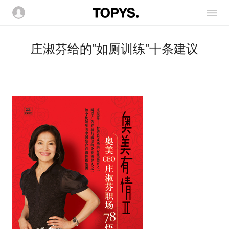
庄淑芬给的"如厕训练"十条建议