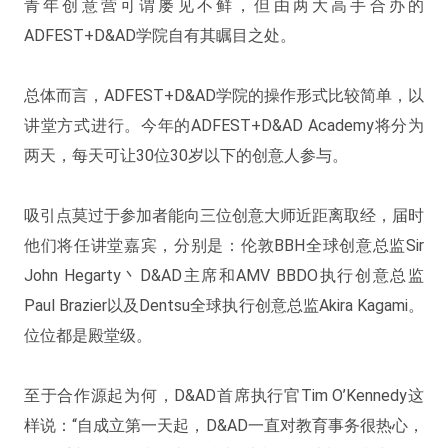
青年创意营可谓屡见不鲜，但由两大高手合办的
ADFEST+D&AD学院自有其瞩目之处。
总体而言，ADFEST+D&AD学院的操作形式比较简单，以
讲堂方式进行。今年的ADFEST+D&AD Academy将分为
两天，每天可让30位30岁以下的创意人参与。
吸引点莫过于参加者能向三位创意大师近距离取经，届时
他们将任讲堂嘉宾，分别是：伦敦BBH全球创意总监Sir
John Hegarty丶D&AD主席和AMV BBDO执行创意总监
Paul Brazier以及Dentsu全球执行创意总监Akira Kagami。
位位都是殿堂级。
至于合作源起为何，D&AD首席执行官Tim O’Kennedy这
样说：“自成立第一天起，D&AD一直对教育事务很热心，