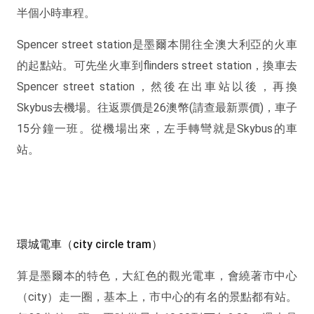
半個小時車程。
Spencer street station是墨爾本開往全澳大利亞的火車
的起點站。可先坐火車到flinders street station，換車去
Spencer street station，然後在出車站以後，再換
Skybus去機場。往返票價是26澳幣(請查最新票價)，車子
15分鐘一班。從機場出來，左手轉彎就是Skybus的車
站。
環城電車（city circle tram）
算是墨爾本的特色，大紅色的觀光電車，會繞著市中心
（city）走一圈，基本上，市中心的有名的景點都有站。