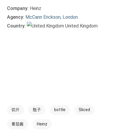
Company:
Heinz
Agency:
McCann Erickson, London
Country:
United Kingdom
切片
瓶子
bottle
Sliced
番茄酱
Heinz