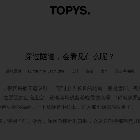
穿过隧道，会看见什么呢？
品牌重塑
Eurotunnel Le Shuttle
设计
隧道
火车
英吉利海峡
》，很容易被开篇吸引——“穿过县界长长的隧道，便是雪国。夜
。 在遥远的山巅上空，还淡淡地残留着晚霞的余晖。”你就像乘
影镜头般的描绘，一下从隧道中拉出，进入那个飘雪的故事里。
感，特别当前方微亮，你逐渐接近洞口时，会莫名期待那豁然开