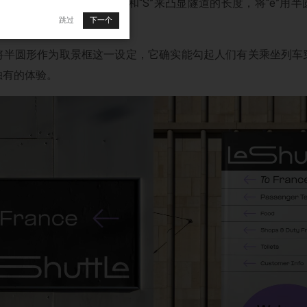
，设计感更强，通过连接“L”和“S”来凸显隧道的长度，将“e”
跳过
下一个
将半圆形作为取景框这一设定，它确实能勾起人们有关乘坐列车
独有的体验。