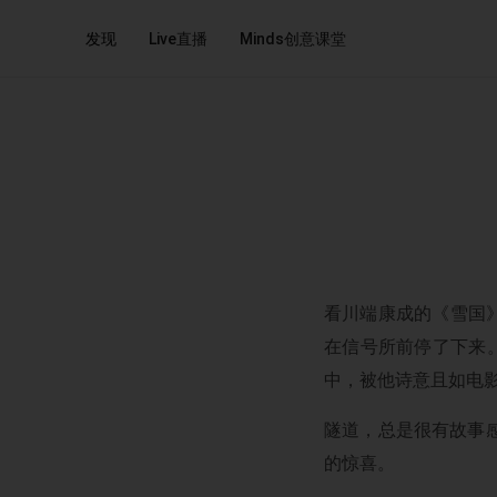
发现
Live直播
Minds创意课堂
看川端康成的《雪国
在信号所前停了下来
中，被他诗意且如电
隧道，总是很有故事
的惊喜。