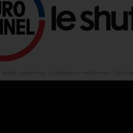
uttle原logo，确实透着一股浓浓的时代感，从字体到配色都给人一种“奶奶当年坐的，不是很