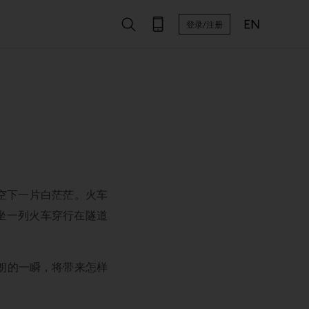
登录/注册
空下一片白茫茫。火车
坐一列火车穿行在隧道
朗的一瞬，将带来怎样