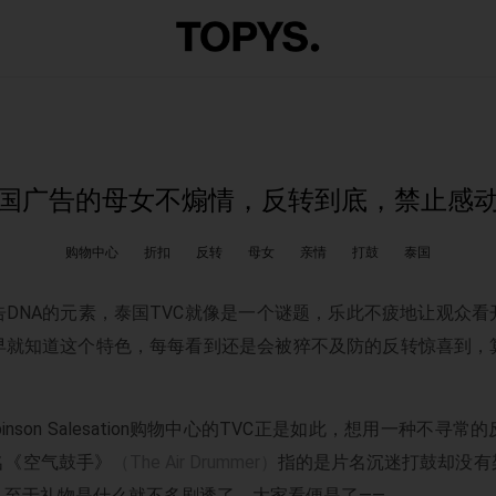
国广告的母女不煽情，反转到底，禁止感
购物中心
折扣
反转
母女
亲情
打鼓
泰国
DNA的元素，泰国TVC就像是一个谜题，乐此不疲地让观众
早就知道这个特色，每每看到还是会被猝不及防的反转惊喜到，
inson Salesation购物中心的TVC正是如此，想用一种不寻
名《空气鼓手》
（The Air Drummer）
指的是片名沉迷打鼓却没有
，至于礼物是什么就不多剧透了，大家看便是了——