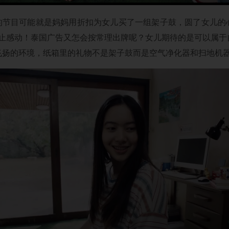
C的节目可能就是妈妈用折扣为女儿买了一组架子鼓，圆了女儿的
禁止感动！泰国广告又怎会按常理出牌呢？女儿期待的是可以属于
飞扬的环境，纸箱里的礼物不是架子鼓而是空气净化器和扫地机