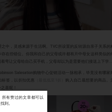
理之中，灵感来源于生活啊。TVC所设置的反转源自亲子关系的
少存在些错位。你我和自己的父母或许都有片中母女这样类似的
拐着弯让父母给自己买手机，父母却以为是需要他们接送上下学…
obinson Salesation购物中心促销活动一脉相承，毕竟没有
扣标签，以折扣优惠
（最低低至1折）
购入自己最想要的商品。
外之喜呢！