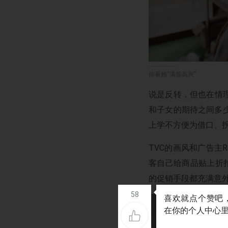
你看她“满脸高兴”
说是反转，但也在情
和子女的期待之间多
上学不方便为借口、
TVC的画风和广告主R
客自己给商品贴上折
的促销手段都充满意
58