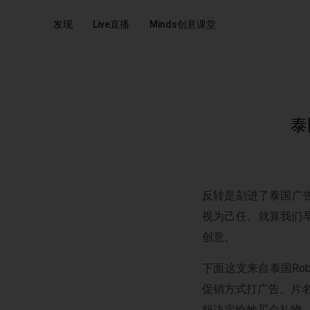
发现
Live直播
Minds创意课堂
泰
反转是刻进了泰国广告
视为己任。就算我们
创意。
下面这支来自泰国Rob
促销方式打广告。片
妈决定给她买个礼物