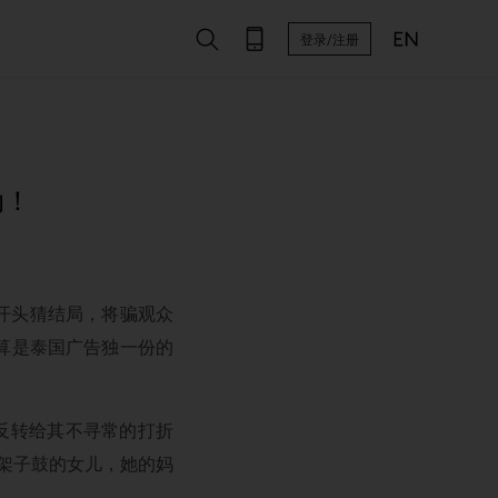
登录/注册
动！
看开头猜结局，将骗观众
算是泰国广告独一份的
常的反转给其不寻常的打折
架子鼓的女儿，她的妈