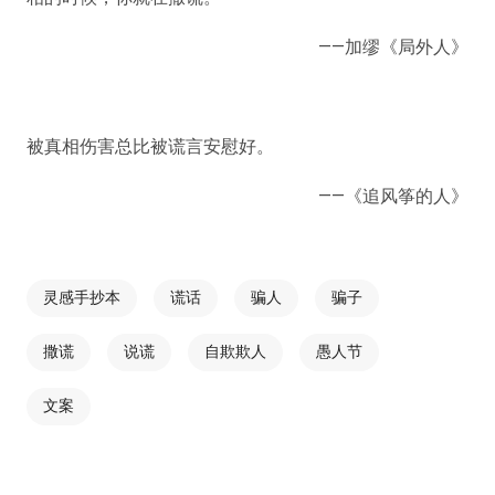
——加缪《局外人》
被真相伤害总比被谎言安慰好。
——《追风筝的人》
灵感手抄本
谎话
骗人
骗子
撒谎
说谎
自欺欺人
愚人节
文案