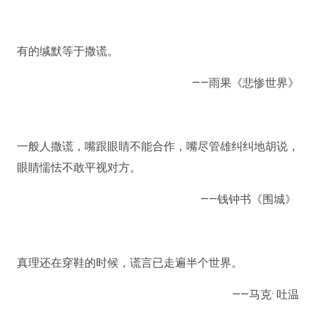
有的缄默等于撒谎。
——雨果《悲惨世界》
一般人撒谎，嘴跟眼睛不能合作，嘴尽管雄纠纠地胡说，
眼睛懦怯不敢平视对方。
——钱钟书《围城》 ​
真理还在穿鞋的时候，谎言已走遍半个世界。
——马克· 吐温