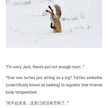
“I’m sorry Jack, there’s just not enough room…”
*Ever see turtles just sitting on a log? Turtles sunbathe
(scientifically known as basking) to regulate their internal
body temperature.
“对不起杰克，这里已经没有空间了…”