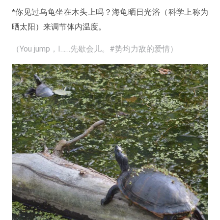
*你见过乌龟坐在木头上吗？海龟晒日光浴（科学上称为
晒太阳）来调节体内温度。
（You jump，I……先歇会儿。#势均力敌的爱情）