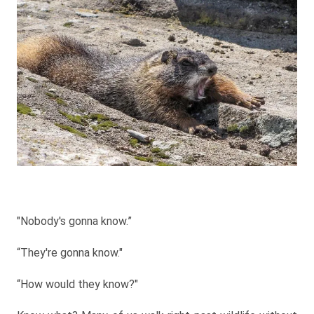
"Nobody's gonna know.”
“They're gonna know."
“How would they know?"