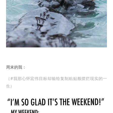
周末的我：
（#我那心怀宏伟目标却输给复制粘贴般摆烂现实的一
生）