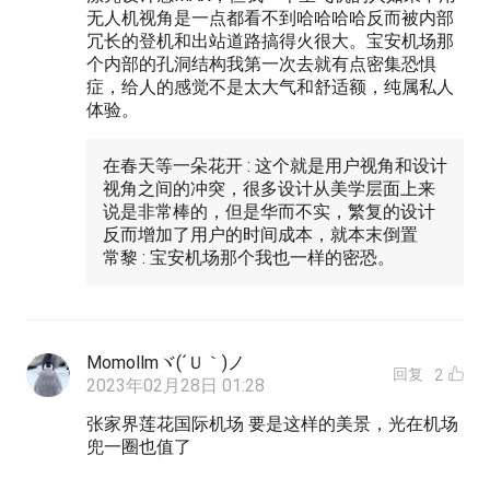
无人机视角是一点都看不到哈哈哈哈反而被内部
冗长的登机和出站道路搞得火很大。宝安机场那
个内部的孔洞结构我第一次去就有点密集恐惧
症，给人的感觉不是太大气和舒适额，纯属私人
体验。
在春天等一朵花开 : 这个就是用户视角和设计
视角之间的冲突，很多设计从美学层面上来
说是非常棒的，但是华而不实，繁复的设计
反而增加了用户的时间成本，就本末倒置
常黎 : 宝安机场那个我也一样的密恐。
Momollmヾ(´Ｕ｀)ノ
回复
2
2023年02月28日 01:28
张家界莲花国际机场 要是这样的美景，光在机场
兜一圈也值了