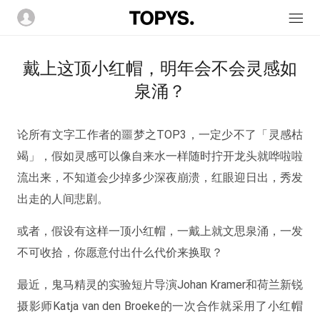
戴上这顶小红帽，明年会不会灵感如
泉涌？
论所有文字工作者的噩梦之TOP3，一定少不了「灵感枯
竭」，假如灵感可以像自来水一样随时拧开龙头就哗啦啦
流出来，不知道会少掉多少深夜崩溃，红眼迎日出，秀发
出走的人间悲剧。
或者，假设有这样一顶小红帽，一戴上就文思泉涌，一发
不可收拾，你愿意付出什么代价来换取？
最近，鬼马精灵的实验短片导演Johan Kramer和荷兰新锐
摄影师Katja van den Broeke的一次合作就采用了小红帽