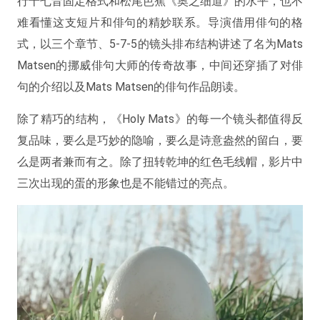
行十七音固定格式和松尾芭蕉《奥之细道》的水平，也不
难看懂这支短片和俳句的精妙联系。导演借用俳句的格
式，以三个章节、5-7-5的镜头排布结构讲述了名为Mats
Matsen的挪威俳句大师的传奇故事，中间还穿插了对俳
句的介绍以及Mats Matsen的俳句作品朗读。
除了精巧的结构，《Holy Mats》的每一个镜头都值得反
复品味，要么是巧妙的隐喻，要么是诗意盎然的留白，要
么是两者兼而有之。除了扭转乾坤的红色毛线帽，影片中
三次出现的蛋的形象也是不能错过的亮点。