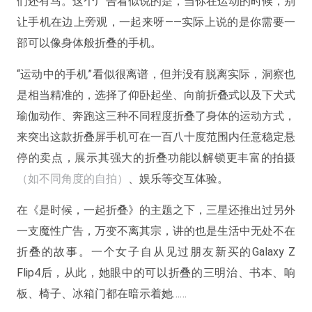
们还有马。这个广告看似说的是，当你在运动的时候，别
让手机在边上旁观，一起来呀——实际上说的是你需要一
部可以像身体般折叠的手机。
“运动中的手机”看似很离谱，但并没有脱离实际，洞察也
是相当精准的，选择了仰卧起坐、向前折叠式以及下犬式
瑜伽动作、奔跑这三种不同程度折叠了身体的运动方式，
来突出这款折叠屏手机可在一百八十度范围内任意稳定悬
停的卖点，展示其强大的折叠功能以解锁更丰富的拍摄
（如不同角度的自拍）
、娱乐等交互体验。
在《是时候，一起折叠》的主题之下，三星还推出过另外
一支魔性广告，万变不离其宗，讲的也是生活中无处不在
折叠的故事。一个女子自从见过朋友新买的Galaxy Z
Flip4后，从此，她眼中的可以折叠的三明治、书本、响
板、椅子、冰箱门都在暗示着她……