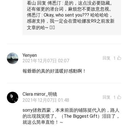
看山 回复 傅悉汀 : 是的，这点没必要隐藏。
还有催更的潜台词，麻烦您不要故意忽视。
傅悉汀 : Okay, who sent you??? 哈哈哈哈，
感谢支持，我一定会在蕾哈娜发R9之前发新
文章的哈~ ✌🏻
Yenyen
回复
1
2021年12月07日 02:07
報爺爺的真的好溫暖好感動啊！
Clera mirror_明镜
回复
1
2021年12月07日 01:48
sorry拯救西蒙，本来前面的铺陈挺代入的，路人
的出现我笑喷了。（The Biggest Gift）泪目了，
就这么简单直给！～