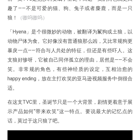
趣了——不是可爱的猫、狗、兔子或者麋鹿，而是一只
狼！
（嗷呜嗷呜）
「Hyena」是个很微妙的动物，被翻译为鬣狗或土狼，以
动物尸体为食。它好像没有普通狼那么凶，又比常规狗更
暴戾一点——符合与人共处的特征，但还是有些吓人。这
支狼好惨呀，它被自己同伴孤立的理由，居然是——不会
笑。非常规的角色，有些神经质的设定，互相治愈的
happy ending，放在主打欢笑的亚马逊视频服务中倒很合
适。
在这支TVC里，圣诞节只是一个大背景，剧情更着意于展
示产品如何“带来欢笑”这一特点。要说最大的记忆点的
话，莫过于这只狼了吧。