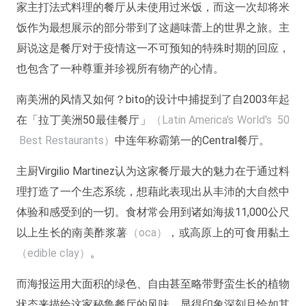
家主打法式料理的餐厅从未使用过米饭，而这一次却将米
饭作为最想展示的部分带到了这趟味蕾上的世界之旅。主
厨说这是餐厅对于疫情这一不可预知的特殊时期的回应，
也包含了一种尊重并珍视所有物产的心情。
南美洲的风情又如何？bito的设计中捕捉到了自2003年起
在「拉丁美洲50最佳餐厅」
（Latin America's World's 50
Best Restaurants）
中连年称霸第一的Central餐厅。
主厨Virgilio Martinez认为这家餐厅最大的魅力在于通过料
理打造了一个生态系统，想藉此表现出从丰沛的大自然中
体验和感受到的一切。食材常会用到诸如海拔11,000公尺
以上生长的南美酢浆薯
（oca）
，或高原上的可食用黏土
（edible clay）
。
而海报运用大面积的绿色、自由甚至略带野蛮生长的植物
状态来描绘这家秘鲁餐厅的风味，显得印象深刻且恰如其