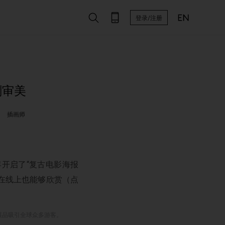
登录/注册
剔审美
插画师
8年开启了“复古电影海报
，在线上也能够欣赏（点
展品吸引全球众多游客。