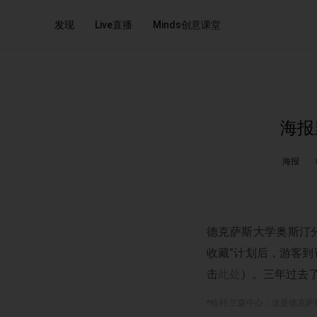
发现
Live直播
Minds创意课堂
海报
海报
德克萨斯大学奥斯汀
收藏”计划后，游客到
击
此处
）。三年过去
*哈利·兰森中心：这是德克