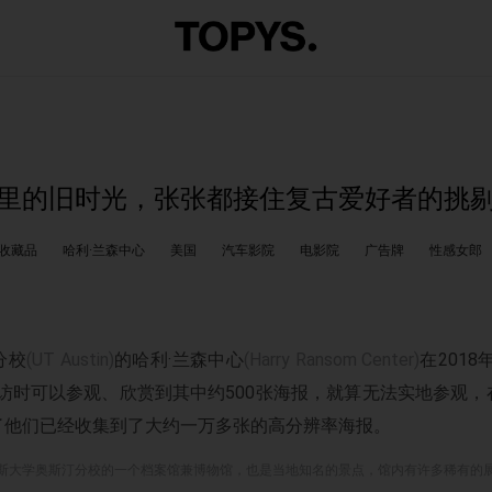
里的旧时光，张张都接住复古爱好者的挑
收藏品
哈利·兰森中心
美国
汽车影院
电影院
广告牌
性感女郎
分校
(UT Austin)
的哈利·兰森中心
(Harry Ransom Center)
在201
访时可以参观、欣赏到其中约500张海报，就算无法实地参观
了他们已经收集到了大约一万多张的高分辨率海报。
萨斯大学奥斯汀分校的一个档案馆兼博物馆，也是当地知名的景点，馆内有许多稀有的