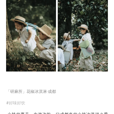
「研麻所」花椒冰淇淋·成都
#好味好饮