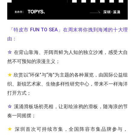
「特皮市 FUN TO SEA」在周末将你拽到海滩的十大理
由：
☆
在背山靠海、开阔而鲜为人知的独立沙滩，感受大自
然不可预知的浪漫主义；
★
欣赏以“环保”与“海”为主题的各种展览，由国际公益组
织、新锐艺术家、生物多样性研究中心，带来不一样海洋
打开方式；
☆
溪涌滑板场初亮相，让彩绘涂鸦的滑板，随海浪的节
奏一同摇摆；
★
深圳首次可持续市集，全国阵容市集品牌参与，