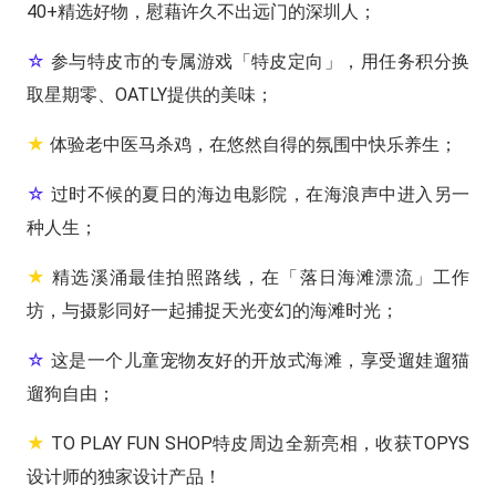
40+精选好物，慰藉许久不出远门的深圳人；
☆
参与特皮市的专属游戏「特皮定向」，用任务积分换
取星期零、OATLY提供的美味；
★
体验老中医马杀鸡，在悠然自得的氛围中快乐养生；
☆
过时不候的夏日的海边电影院，在海浪声中进入另一
种人生；
★
精选溪涌最佳拍照路线，在「落日海滩漂流」工作
坊，与摄影同好一起捕捉天光变幻的海滩时光；
☆
这是一个儿童宠物友好的开放式海滩，享受遛娃遛猫
遛狗自由；
★
TO PLAY FUN SHOP特皮周边全新亮相，收获TOPYS
设计师的独家设计产品！