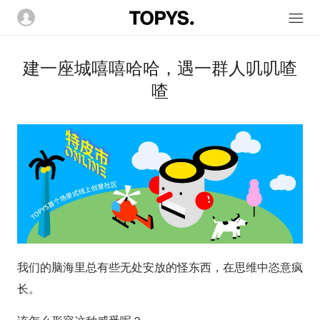
建一座城嘻嘻哈哈，遇一群人叽叽喳
喳
我们的脑海里总有些无处安放的怪东西，在思维中恣意疯
长。