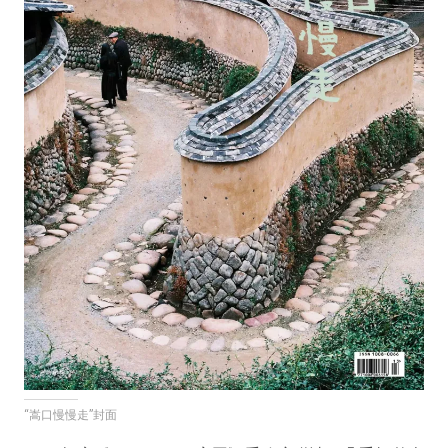
“嵩口慢慢走”封面