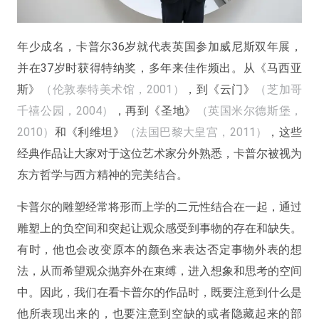
年少成名，卡普尔36岁就代表英国参加威尼斯双年展，
并在37岁时获得特纳奖，多年来佳作频出。从《马西亚
斯》
（伦敦泰特美术馆，2001）
，到《云门》
（芝加哥
千禧公园，2004）
，再到《圣地》
（英国米尔德斯堡，
2010）
和《利维坦》
（法国巴黎大皇宫，2011）
，这些
经典作品让大家对于这位艺术家分外熟悉，
卡普尔被视为
东方哲学与西方精神的完美结合。
卡普尔的雕塑经常将形而上学的二元性结合在一起，通过
雕塑上的负空间和突起让观众感受到事物的存在和缺失。
有时，他也会改变原本的颜色来表达否定事物外表的想
法，从而希望观众抛弃外在束缚，进入想象和思考的空间
中。
因此，我们在看卡普尔的作品时，既要注意到什么是
他所表现出来的，也要注意到空缺的或者隐藏起来的部