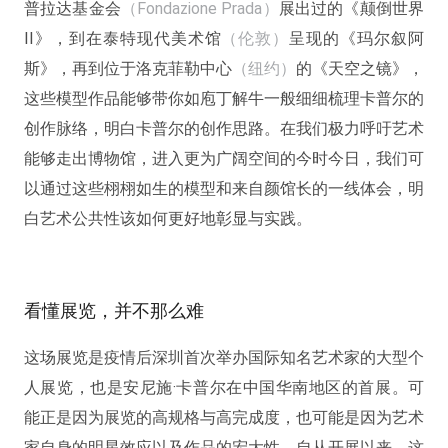
普拉达基金会
（Fondazione Prada）
展出过的《颠倒世界
II》，到在泰特现代美术馆
（伦敦）
呈现的《玛尔叙阿
斯》，再到位于洛克菲勒中心
（纽约）
的《天空之镜》，
这些模型作品能够带你如庖丁解牛一般细细梳理卡普尔的
创作脉络，明白卡普尔的创作思路。
在我们极力呼吁艺术
能够走出博物馆，进入更为广阔空间的今时今日，
我们可
以通过这些栩栩如生的模型和来自颜馆长的一线体会，明
白艺术公共性该如何更好地彰显与实践。
看懂展览，并不那么难
这场展览是疫情后深圳首次举办国际知名艺术家的大型个
人展览，也是安尼施·卡普尔在中国华南地区的首展。可
能正是因为展览的高规格与高完成度，也可能是因为艺术
家自身的明星效应以及作品的宏大性，自从开展以来，这