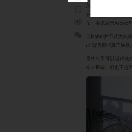
英国皇家赛马会
（Roy
在Ascot小镇举行
传，要求展示Asco
但Isobel并不认
出“背后那些真正触及
最终结果可以说很成功
令人振奋。但也正是