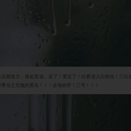
在后期发力，奋起直追。近了！更近了！比赛进入白热化！三位选
赛季当之无愧的黑马！！！全场欢呼！三号！！！