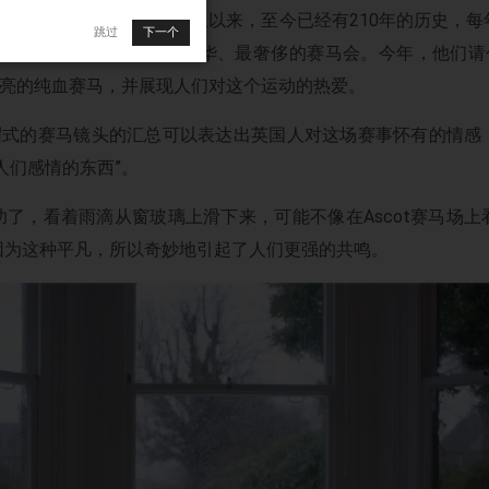
al Ascot）
从1807年起创立以来，至今已经有210年的历史，
跳过
下一个
。这项赛事一直是世界上最豪华、最奢侈的赛马会。今年，他们请创意
t漂亮的纯血赛马，并展现人们对这个运动的热爱。
为炫耀式的赛马镜头的汇总可以表达出英国人对这场赛事怀有的情
人们感情的东西”。
了，看着雨滴从窗玻璃上滑下来，可能不像在Ascot赛马场
因为这种平凡，所以奇妙地引起了人们更强的共鸣。