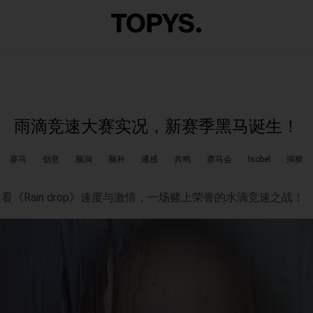
雨滴竞速大赛实况，新赛季黑马诞生！
赛马
创意
脑洞
脑补
通感
共鸣
赛马会
Isobel
洞察
看《Rain drop》速度与激情，一场赌上荣誉的水滴竞速之战！