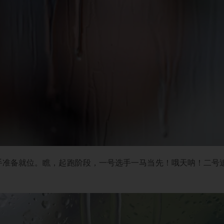
手准备就位。瞧，起跑阶段，一号选手一马当先！哦天呐！二号追