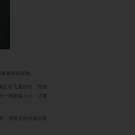
都像难得的冒险。
脑正在飞速运转，凭借
到一场振奋人心、让肾
景，用雨天的水滴从玻