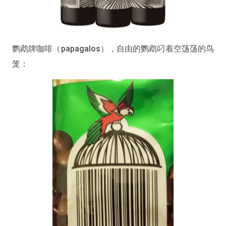
鹦鹉牌咖啡（papagalos），自由的鹦鹉叼着空荡荡的鸟
笼：