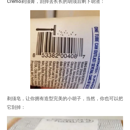
Cremo剃须膏，刮掉去长长的胡须后剩下胡渣：
剃须皂，让你拥有造型完美的小胡子，当然，你也可以把
它刮掉：