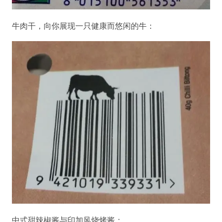
牛肉干，向你展现一只健康而悠闲的牛：
中式甜辣椒酱与印加风烧烤酱：