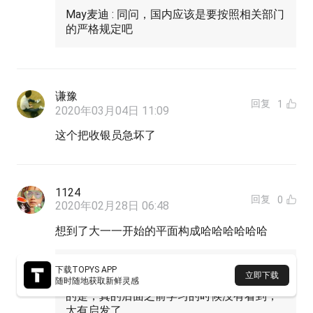
May麦迪 : 同问，国内应该是要按照相关部门
的严格规定吧
谦豫
回复
1
2020年03月04日 11:09
这个把收银员急坏了
1124
回复
0
2020年02月28日 06:48
想到了大一一开始的平面构成哈哈哈哈哈哈
1124 : 晚上
下载TOPYS APP
立即下载
1124 回复 1124 : 妈呀，手误，天哪，我想说
随时随地获取新鲜灵感
的是，真的后面之前学习的时候没有看到，
太有启发了