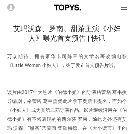
艾玛沃森、罗南、甜茶主演《小妇
人》曝光首支预告 | 快讯
万众期待、拥有豪华卡司阵容的文学名著改编电影
《Little Women 小妇人》，终于发布首支预告片啦。
该片由2017年大热片《伯德小姐》的导演格蕾塔·葛韦执
导编剧，格蕾塔·葛韦曾凭此片拿下奥斯卡提名，而如今
《小妇人》成为其第二部导演作品。影片继续沿用在《伯
德小姐》有不俗表现的的西尔莎·罗南，除此之外还有艾
玛·沃森、“甜茶”蒂莫西·柴勒梅德、在《大小谎言》里的