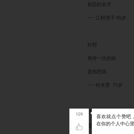
初恋的名字
—— 江村澄子 95岁
好想
再得一次的病
是相思病
—— 铃木贯 71岁
我喜欢的类型
109
是比我年纪大的