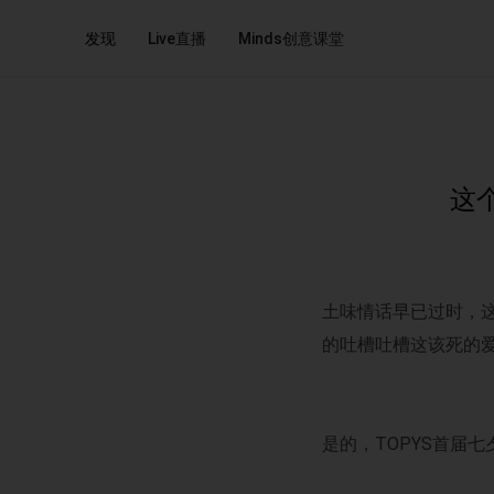
发现
Live直播
Minds创意课堂
这
土味情话早已过时，
的吐槽吐槽这该死的
是的，TOPYS首届