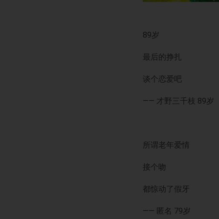
89岁
最后的挣扎
谈个恋爱吧
—— 才野三千枝 89岁
所谓老年爱情
接个吻
都惊动了假牙
—— 匿名 79岁