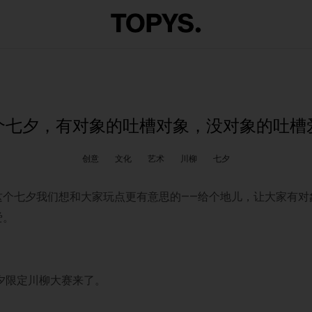
个七夕，有对象的吐槽对象，没对象的吐槽
创意
文化
艺术
川柳
七夕
这个七夕我们想和大家玩点更有意思的——给个地儿，让大家有对
爱。
七夕限定川柳大赛来了。