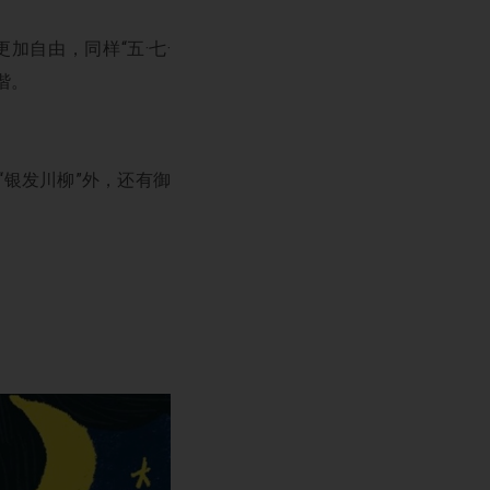
自由，同样“五·七·
谐。
银发川柳”外，还有御