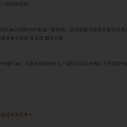
下一切未知可能。
部设Lab已在国内外形成一股风潮。这些创新实验室大多担任着
来竞争力提供“非主流”解决方案。
“神秘”Lab，究竟在捣鼓些什么？我们尝试从中揪出了些典型代
技就是未来竞争力