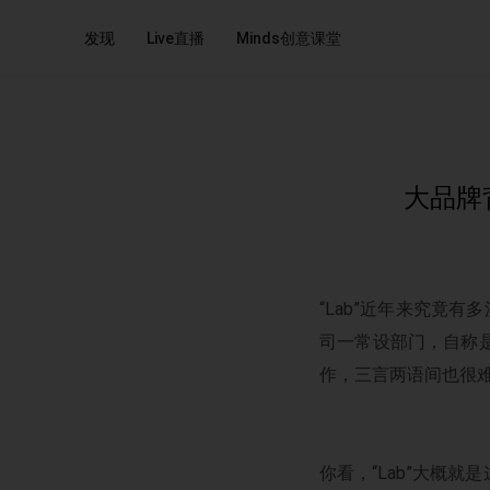
发现
Live直播
Minds创意课堂
大品牌背
“Lab”近年来究竟有
司一常设部门，自称
作，三言两语间也很
你看，“Lab”大概