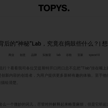
后的“神秘”Lab，究竟在捣鼓些什么？| 想
商业
创意
品牌
实验室
lab
谷歌
宜家
space10
多流行？看看我司各位艾提斯特开口闭口总不忘把“Tlab”挂在嘴上
是创新内容的创造者，为用户提供更多新鲜有趣的体验。至于他
难描绘清楚。
就是这么一个微妙的词儿，尽管对外解释起来略显麻烦，但是它听