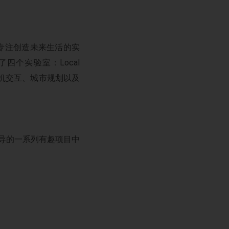
家专注创造未来生活的实
了四个实验室：Local
对应了食品、人机交互、城市规划以及
主导的一系列有趣项目中