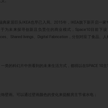
意义。
瑞典家居巨头IKEA也早已入局。2015年，IKEA旗下新开启一
致力于为未来探寻创新且负责任的商业模式，Space10目前下设
erfaces、Shared livings、Digital Fabrication，分别
一类的科幻片中所看到的未来生活方式，都得以在SPACE 10
装饰壁画。可以通过壁画颜色的变化来提醒房主节省水电；