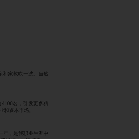
亲和家教吹一波。当然
4100名，引发更多猜
业和资本市场。
这一年，是我职业生涯中