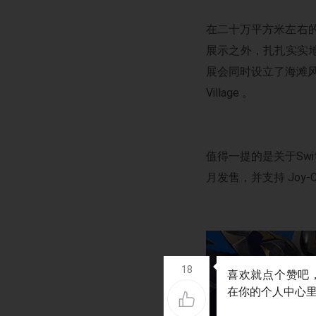
在二十万平方米左右
展示之外，扎扎实实
展会同时设立了海滩风
Village 。
值得一提的是关于Swit
月发售，并支持 Joy-
18