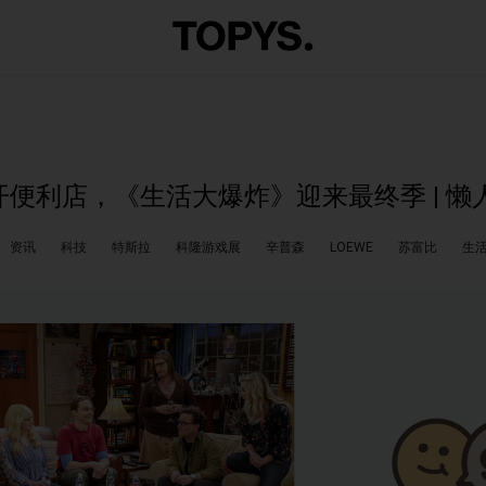
便利店，《生活大爆炸》迎来最终季 | 懒
资讯
科技
特斯拉
科隆游戏展
辛普森
LOEWE
苏富比
生