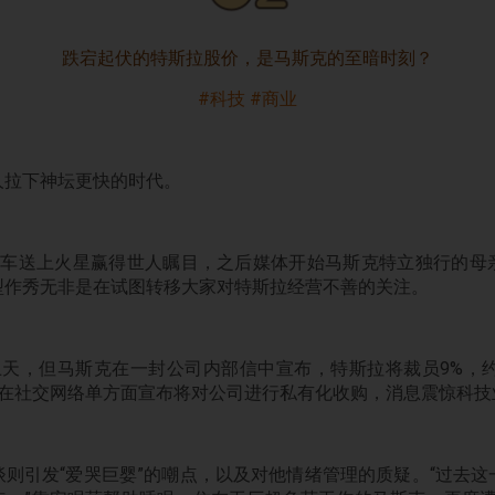
跌宕起伏的特斯拉股价，是马斯克的至暗时刻？
#科技 #商业
人拉下神坛更快的时代。
跑车送上火星赢得世人瞩目，之后媒体开始马斯克特立独行的母
型作秀无非是在试图转移大家对特斯拉经营不善的关注。
天，但马斯克在一封公司内部信中宣布，特斯拉将裁员9%，约
然在社交网络单方面宣布将对公司进行私有化收购，消息震惊科技
则引发“爱哭巨婴”的嘲点，以及对他情绪管理的质疑。“过去