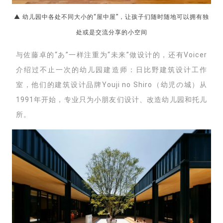
▲ 幼儿园中各处不同大小的“屋中屋”，让孩子们随时随地可以拥有独
处或是交流分享的小空间
与佐藤卓的“あ”一样注重为“未来”做设计的，还有Voicer
介绍过不止一次的幼儿园建造师：日比野建筑设计工作
室，他们的建筑设计品牌Youji no Shiro（幼児の城）从
1991年开始，专业只为小朋友们设计
、改造
幼儿园和托儿
所。