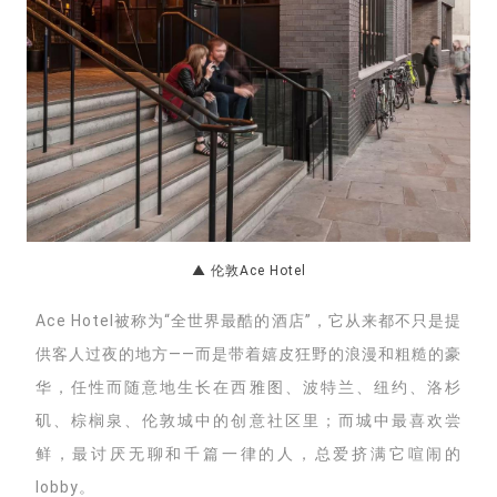
▲ 伦敦Ace Hotel
Ace Hotel被称为“
全世界最酷的酒店”，它
从来都不只是提
供客人过夜的地方——而是
带着嬉皮狂野的浪漫和粗糙的豪
华，任性而随意地生长在西雅图、波特兰、纽约、洛杉
矶、棕榈泉、伦敦城中的创意社区里；而城中最喜欢尝
鲜，最讨厌无聊和千篇一律的人，总爱挤满它喧闹的
lobby。