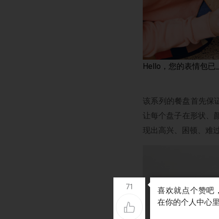
Hello，您的表情包已
该系列的餐盘首先保
让每个盘子在形状、颜
现出高兴、困顿、难过
71