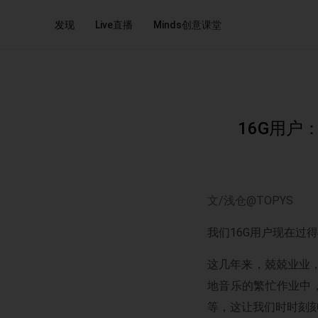
发现
Live直播
Minds创意课堂
16G用户：
文/浅仓@TOPYS
我们16G用户现在过
这几年来，兢兢业业
地音乐的繁忙作业中
等，这让我们时时刻