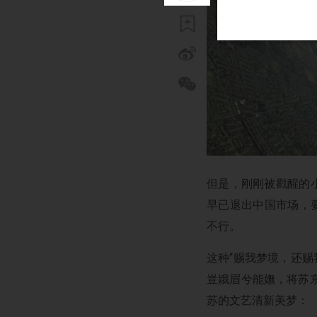
但是，刚刚被戳醒的小
早已退出中国市场，要么
不行。
这种“赐我梦境，还赐
豈娥眉兮能嫵，将苏
苏的文艺清新美梦：