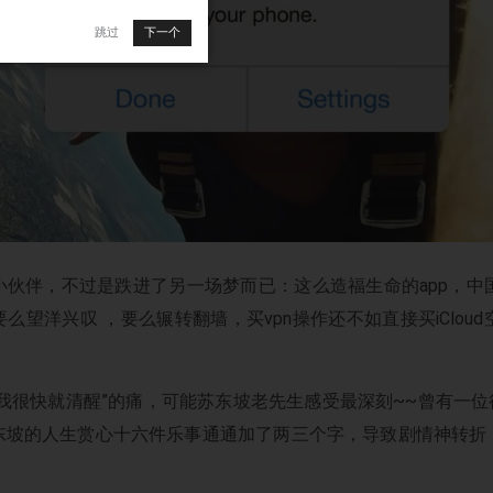
跳过
下一个
伙伴，不过是跌进了另一场梦而已：这么造福生命的app，中国区
望洋兴叹 ，要么辗转翻墙，买vpn操作还不如直接买iCloud空
我很快就清醒”的痛，可能苏东坡老先生感受最深刻~~曾有一
东坡的人生赏心十六件乐事通通加了两三个字，导致剧情神转折