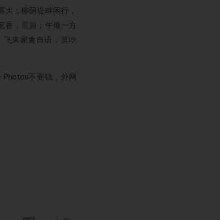
雾大
；柳荫堤畔闲行，
茗香，
熏厕
；午倦一方
；飞来家禽自语，
莫吃
hotos不要钱，外网