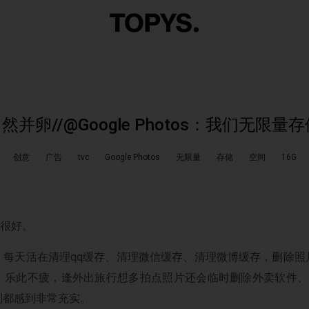
然并卵//@Google Photos：我们无限
创意
广告
tvc
Google Photos
无限量
存储
空间
16G
得很好。
，每天活在清理qq缓存、清理微信缓存、清理微博缓存，删除照
，乐此不疲，逢外出旅行想多拍点照片还会临时删除外卖软件、
刻都感到非常充实。