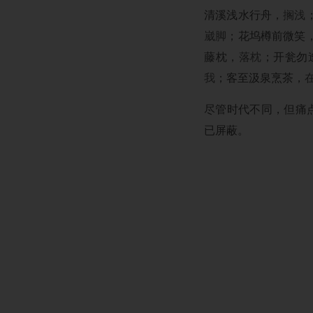
清溪浅水行舟，
搁浅
崴脚
；花坞樽前微笑
藤枕，
落枕
；开瓮勿
我
；客至汲泉烹茶，
尽管时代不同，但痛点
已屏蔽。