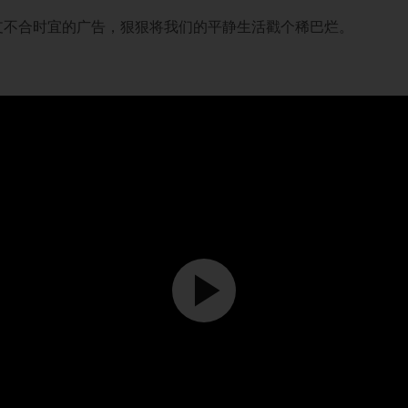
支不合时宜的广告，狠狠将我们的平静生活戳个稀巴烂。