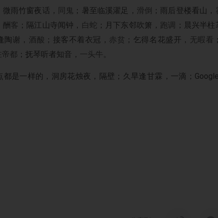
；微雨竹窗夜话，
同鬼
；暑至临溪濯足，
滑倒
；雨后登楼看山，
，
酬客
；隔江山寺闻钟，
白蛇
；月下东邻吹箫，
跑调
；晨兴半柱
逢陶谢，
酒酸
；接客不着衣冠，
赤贫
；乞得名花盛开，
无暇看
在帝都
；抚琴听者知音，
一头牛
。
都是一样的，洞房花烛夜，隔壁；久旱逢甘霖，一滴；Google P