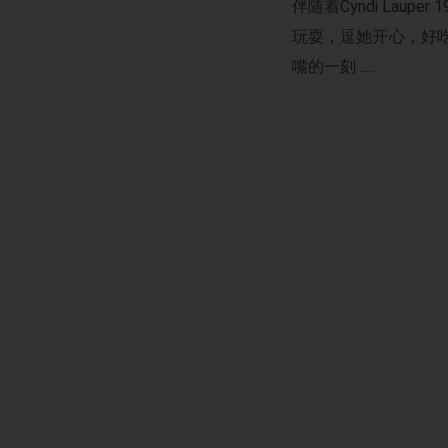
伴随着Cyndi Laup
玩耍，逗她开心，好
嘴的一刻……