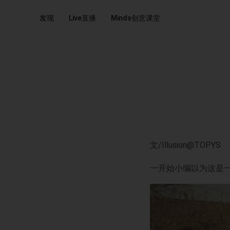
发现
Live直播
Minds创意课堂
文/Illusion@TOPYS
一开始小编以为这是一