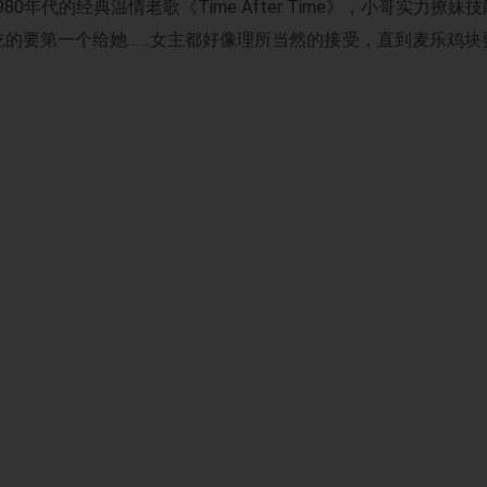
er 1980年代的经典温情老歌《Time After Time》，小哥实
吃的要第一个给她……女主都好像理所当然的接受，直到麦乐鸡块