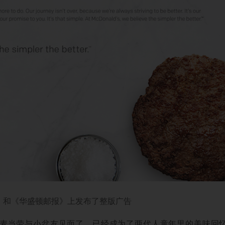
》和《华盛顿邮报》上发布了整版广告
就在麦当劳与小盆友见面了，已经成为了两代人童年里的美味回