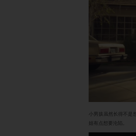
小男孩虽然长得不是
姐有点想要沦陷。