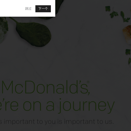
跳过
下一个