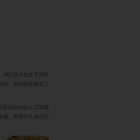
。M记这次也太不按常
回去，所以到底发生了
、鸡蛋制品中的人工防腐
蔗糖。希望不久就可以