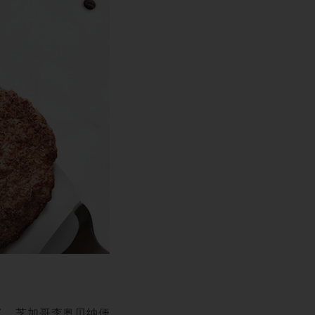
忆。芝加哥李奥贝纳便