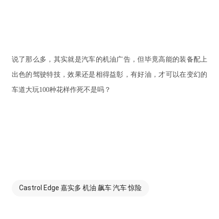
说了那么多，其实就是汽车的机油广告，但毕竟高能的装备配上
出色的驾驶特技，效果还是相得益彰，有好油，才可以在变幻的
车道大玩100种花样作死不是吗？
Castrol Edge 嘉实多 机油 飙车 汽车 惊险