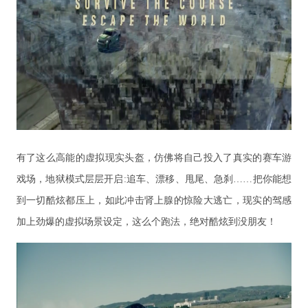
有了这么高能的虚拟现实头盔，仿佛将自己投入了真实的赛车游
戏场，地狱模式层层开启:追车、漂移、甩尾、急刹……把你能想
到一切酷炫都压上，如此冲击肾上腺的惊险大逃亡，现实的驾感
加上劲爆的虚拟场景设定，这么个跑法，绝对酷炫到没朋友！