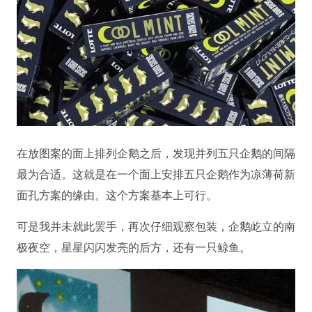
在放图案的面上排列企鹅之后，发现并列五只企鹅的间隔
最为合适。这就是在一个面上安排五只企鹅作为凉薄荷新
面孔方案的缘由。这个方案基本上可行。
可是我并未就此罢手，再次仔细观察包装，企鹅屹立的南
极夜空，星星闪闪发亮的后方，还有一只鲸鱼。