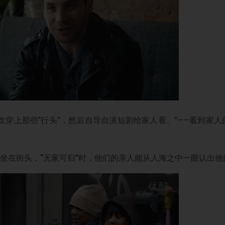
欢穿上那些“行头”，然后自导自演短剧给家人看。”——看到家
）
坐在街头，
“
无家可归
”
时，他们的亲人能从人海之中一眼认出他