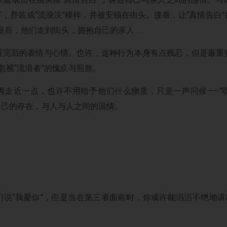
，乔装成“流浪汉”模样，并被安顿在街头。接着，让“真情告白
..最后，他们走到街头，拥抱自己的亲人......
看完后的表情与心情。也许，这种行为本身有点残忍，但是最重
忽视“流浪者”的愧疚与煎熬。
再走近一点，也许不用给予他们什么物质，只是一声问候——“
自己的存在，与人与人之间的温情。
说“我爱你”，但是当在第三者面前时，你或许能滔滔不绝地讲