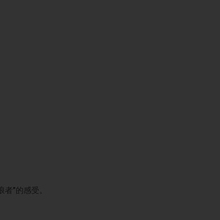
浪者
”
的感受。