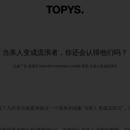
当亲人变成流浪者，你还会认得他们吗？
公益广告 流浪汉 have the homeless ivisible 英国 当亲人变成流浪汉
请了几对受访家庭来验证一个简单的现象“当家人变成流浪汉”，
家庭成员在镜头前“真情告白”，讲述自己与亲人之间的感情。与