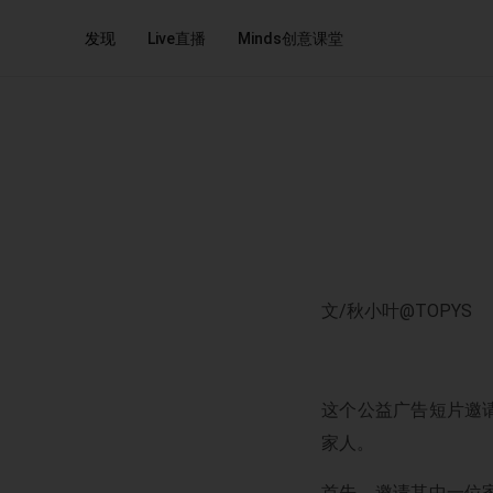
发现
Live直播
Minds创意课堂
文/秋小叶@TOPYS
这个公益广告短片邀
家人。
首先，邀请其中一位